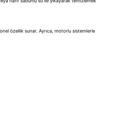
veya hafif sabunlu su ile yıkayarak temizlemek
el özellik sunar. Ayrıca, motorlu sistemlerle