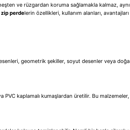
güneşten ve rüzgardan koruma sağlamakla kalmaz, ayn
 zip perde
lerin özellikleri, kullanım alanları, avantajla
enleri, geometrik şekiller, soyut desenler veya doğal mo
eya PVC kaplamalı kumaşlardan üretilir. Bu malzemeler